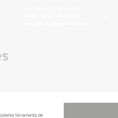
(61) 3384-1177 / 3384-3999
WhatsApp: (61) 99145-1310
HOME
lomaq@lomaqmaquinas.com.br
es
xcelente ferramenta de